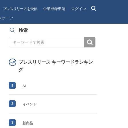
プレスリリースを受信
企業登録申請
ログイン
スポーツ
検索
検索
プレスリリース キーワードランキン
グ
1
AI
2
イベント
3
新商品