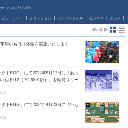
ビスのPR TIMES
ビューティー
ファッション
ライフスタイル
ビジネス
グルメ
表示切替
し芋用いもほり体験を実施いたします！
トEGG』にて2024年9月17日に『あっ
いもほり2（PC-9801版）』を同時リリー
ライズ
トEGG』にて2024年4月23日に『いも
ライズ