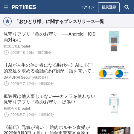
ログイン
新規登録
「おひとり様」に関するプレスリリース一覧
見守りアプリ「亀のお守り」──Android・iOS
両対応に
株式会社Droplet
2026年8月5日 10時39分
【AIが人生の伴走者になる時代へ】AIに心理
的充足を求める会話の約7割が「話を聞いてほ
しい」
SAMURAI Security株式会社
2026年7月24日 14時00分
孤独死は他人事じゃない──カメラを使わない
見守りアプリ「亀のお守り」提供中
株式会社Droplet
2026年7月24日 11時40分
《新店》元氣が旨い！ 焼肉ホルモン食樂が
2026年8月3日（月）に仙台市青葉区台原エリ