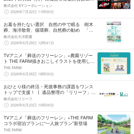
アにグランドオープン！
株式会社 KYコーポレーション
2026年7月22日 11時50分
お墓を持たない選択 自然の中で眠る 樹木
葬、海洋散骨、循環葬、自然葬の勧め 「お
ひとり様あんしん手帖」株式会社大洋図書よ
株式会社大洋図書
り6/29（月）発売いたします。
2026年6月29日 12時41分
TVアニメ「葬送のフリーレン」×農園リゾー
ト THE FARM描きおこしイラストを使用した
宿泊者限定特典を公開
THE FARM
2026年6月26日 18時00分
おひとり様の終活・死後事務の課題をワンス
トップで支援！ ┃ 遺品整理の「リリーフ」、
一般社団法人サポート平松剛と業務提携を開
株式会社リリーフ
始
2026年6月23日 10時00分
TVアニメ「葬送のフリーレン」×THE FARM
コラボ宿泊プランに“一人旅プラン”新登場
THE FARM