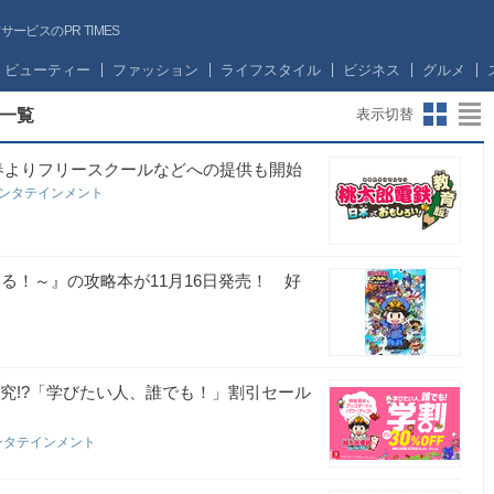
ビスのPR TIMES
ビューティー
ファッション
ライフスタイル
ビジネス
グルメ
一覧
表示切替
！今春よりフリースクールなどへの提供も開始
エンタテインメント
る！～』の攻略本が11月16日発売！ 好
研究!?「学びたい人、誰でも！」割引セール
ンタテインメント