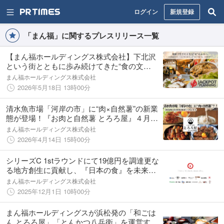
ログイン
新規登録
「まん福」に関するプレスリリース一覧
【まん福ホールディングス株式会社】下北沢
という街とともに歩み続けてきた“食の文
化”を未来へ、ジャックポットプランニングを
まん福ホールディングス株式会社
グループ化
2026年5月18日 13時00分
清水魚市場「河岸の市」に“肉×自然薯”の新業
態が登場！『お肉と自然薯 とろろ屋』４月19
日オープン
まん福ホールディングス株式会社
2026年4月14日 15時00分
シリーズC 1stラウンドにて19億円を調達更な
る地方創生に貢献し、『日本の食』を未来に
つなぐ【まん福ホールディングス】
まん福ホールディングス株式会社
2025年12月1日 10時00分
まん福ホールディングスが浜松発の「和ごは
ん とろろ屋」「とんかつ八兵衛」を運営する