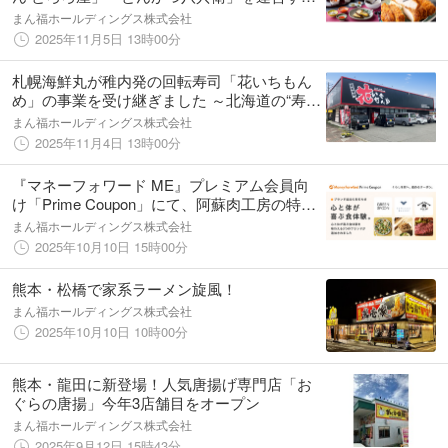
株式会社フード・フォレストを承継いたしま
まん福ホールディングス株式会社
した
2025年11月5日 13時00分
札幌海鮮丸が稚内発の回転寿司「花いちもん
め」の事業を受け継ぎました ～北海道の“寿司
共和国”拡大へ、新たな食の連携が始動～
まん福ホールディングス株式会社
2025年11月4日 13時00分
『マネーフォワード ME』プレミアム会員向
け「Prime Coupon」にて、阿蘇肉工房の特別
優待を開始
まん福ホールディングス株式会社
2025年10月10日 15時00分
熊本・松橋で家系ラーメン旋風！
まん福ホールディングス株式会社
2025年10月10日 10時00分
熊本・龍田に新登場！人気唐揚げ専門店「お
ぐらの唐揚」今年3店舗目をオープン
まん福ホールディングス株式会社
2025年9月12日 15時43分