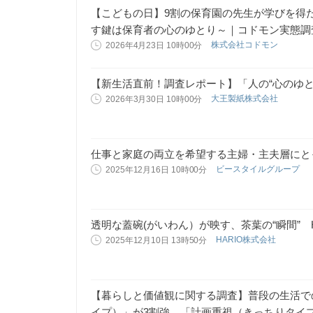
【こどもの日】9割の保育園の先生が学びを得
す鍵は保育者の心のゆとり～｜コドモン実態調査
株式会社コドモン
2026年4月23日 10時00分
【新生活直前！調査レポート】「人の“心のゆと
大王製紙株式会社
2026年3月30日 10時00分
仕事と家庭の両立を希望する主婦・主夫層にとって
ビースタイルグループ
2025年12月16日 10時00分
透明な蓋碗(がいわん）が映す、茶葉の“瞬間” HA
HARIO株式会社
2025年12月10日 13時50分
【暮らしと価値観に関する調査】普段の生活で
イプ）」が3割強、「計画重視（きっちりタイ