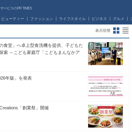
ビスのPR TIMES
ビューティー
ファッション
ライフスタイル
ビジネス
グルメ
表示切替
の食堂」へ卓上型食洗機を提供、子どもた
探索 ～こども家庭庁「こどもまんなかア
26年版」を発表
eations「創業祭」開催