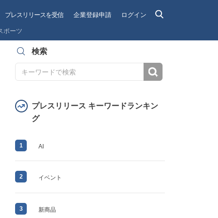
プレスリリースを受信
企業登録申請
ログイン
スポーツ
検索
検索
プレスリリース キーワードランキン
グ
1
AI
2
イベント
3
新商品