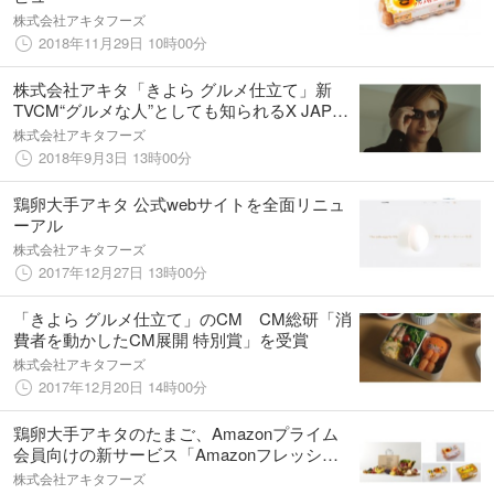
株式会社アキタフーズ
2018年11月29日 10時00分
株式会社アキタ「きよら グルメ仕立て」新
TVCM“グルメな人”としても知られるX JAPAN
YOSHIKIさん出演「寝冷えネコ(きよニャ)」
株式会社アキタフーズ
の可愛いお願いにCOOLな対応
2018年9月3日 13時00分
鶏卵大手アキタ 公式webサイトを全面リニュ
ーアル
株式会社アキタフーズ
2017年12月27日 13時00分
「きよら グルメ仕立て」のCM CM総研「消
費者を動かしたCM展開 特別賞」を受賞
株式会社アキタフーズ
2017年12月20日 14時00分
鶏卵大手アキタのたまご、Amazonプライム
会員向けの新サービス「Amazonフレッシ
ュ」にて取扱い開始
株式会社アキタフーズ