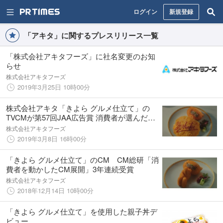
ログイン
新規登録
「アキタ」に関するプレスリリース一覧
「株式会社アキタフーズ」に社名変更のお知
らせ
株式会社アキタフーズ
2019年3月25日 10時00分
株式会社アキタ「きよら グルメ仕立て」の
TVCMが第57回JAA広告賞 消費者が選んだ広
告コンクールに入賞
株式会社アキタフーズ
2019年3月8日 16時00分
「きよら グルメ仕立て」のCM CM総研「消
費者を動かしたCM展開」3年連続受賞
株式会社アキタフーズ
2018年12月14日 10時00分
「きよら グルメ仕立て」を使用した親子丼デ
ビュー