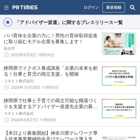
ログイン
新規登録
「アドバイザー派遣」に関するプレスリリース一覧
パパ育休を企業の力に！男性の育休取得促進
に取り組むモデル企業を募集します！
仙台市
2025年6月3日 13時00分
静岡県でイクボス養成講座「企業の未来を創
る！仕事と育児の両立支援」を開催
コネヒト株式会社
2024年10月29日 11時00分
静岡県で仕事と子育ての両立可能な職場づく
りを支援するアドバイザー派遣先企業の募集
開始
コネヒト株式会社
2024年8月27日 11時00分
【本日より募集開始】神奈川県テレワーク導
⼊促進事業費補助⾦及びテレワーク導⼊⽀援