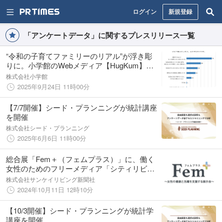
ログイン
新規登録
「アンケートデータ」に関するプレスリリース一覧
“令和の子育てファミリーのリアル”が浮き彫
りに。小学館のWebメディア【HugKum】で
調査記事を定期的に配信する「HugKum総
株式会社小学館
研」をスタート！
2025年9月24日 11時00分
【7/7開催】シード・プランニングが統計講座
を開催
株式会社シード・プランニング
2025年6月6日 11時00分
総合展「Fem＋（フェムプラス）」に、働く
女性のためのフリーメディア「シティリビン
グ」が協力メディアとして出展（10月17日～
株式会社サンケイリビング新聞社
19日・東京ビッグサイト）
2024年10月11日 12時10分
【10/3開催】シード・プランニングが統計学
講座を開催