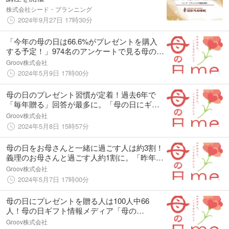
株式会社シード・プランニング
2024年9月27日 17時30分
「今年の母の日は66.6%がプレゼントを購入
する予定！」974名のアンケートで見る母の日
ギフトの購買動向—「母の日.me」5月9日発
Groov株式会社
表
2024年5月9日 17時00分
母の日のプレゼント習慣が定着！過去6年で
「毎年贈る」回答が最多に。「母の日にギフ
トはどれぐらいの頻度で贈っていますか？」
Groov株式会社
の調査アンケートで、母の日にプレゼントを
2024年5月8日 15時57分
贈る頻度の実態調査を実施。
母の日をお母さんと一緒に過ごす人は約3割！
義理のお母さんと過ごす人約1割に。「昨年の
母の日はどのように過ごしましたか？」の調
Groov株式会社
査アンケートで、母の日をお母さんと過ごす
2024年5月7日 17時00分
人の割合と調査。
母の日にプレゼントを贈る人は100人中66
人！母の日ギフト情報メディア「母の
日.me」が、「昨年の母の日にはギフトを贈
Groov株式会社