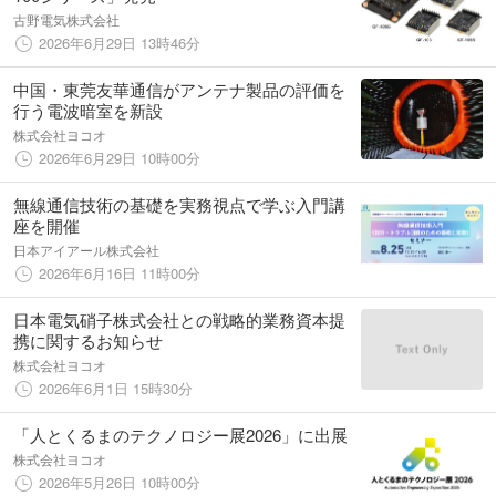
古野電気株式会社
2026年6月29日 13時46分
中国・東莞友華通信がアンテナ製品の評価を
行う電波暗室を新設
株式会社ヨコオ
2026年6月29日 10時00分
無線通信技術の基礎を実務視点で学ぶ入門講
座を開催
日本アイアール株式会社
2026年6月16日 11時00分
日本電気硝子株式会社との戦略的業務資本提
携に関するお知らせ
株式会社ヨコオ
2026年6月1日 15時30分
「人とくるまのテクノロジー展2026」に出展
株式会社ヨコオ
2026年5月26日 10時00分