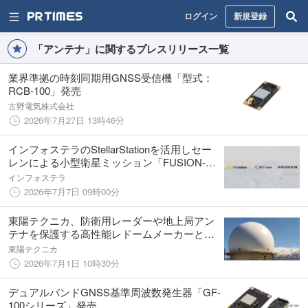
ログイン
新規登録
「アンテナ」に関するプレスリリース一覧
業界準拠の時刻同期用GNSS受信機「型式：
RCB-100」発売
古野電気株式会社
2026年7月27日 13時46分
インフォステラのStellarStationを活用しセー
レンによる小型衛星ミッション「FUSION-
1」向けにグローバル地上局サービスSSC
インフォステラ
Space Goを提供
2026年7月7日 09時00分
東陽テクニカ、防衛用レーダーや地上局アン
テナを保護する高性能レドームメーカーと新
たに販売代理店契約を締結
東陽テクニカ
2026年7月1日 10時30分
デュアルバンドGNSS基準周波数発生器「GF-
100シリーズ」発売