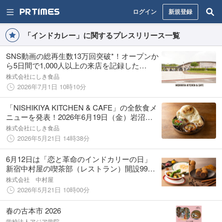
ログイン
新規登録
「インドカレー」に関するプレスリリース一覧
SNS動画の総再生数13万回突破*！オープンか
ら5日間で1,000人以上の来店を記録した
NISHIKIYA KITCHEN & CAFEが「人気メニュ
株式会社にしき食品
ーランキング」を発表
2026年7月1日 10時10分
「NISHIKIYA KITCHEN & CAFE」の全飲食メ
ニューを発表！2026年6月19日（金）岩沼市
にオープン。
株式会社にしき食品
2026年5月21日 14時38分
6月12日は「恋と革命のインドカリーの日」
新宿中村屋の喫茶部（レストラン）開設99周
年を記念して本店で限定商品発売・イベント
株式会社 中村屋
等を開催 2026年6月12日～開始
2026年5月21日 10時00分
春の古本市 2026
学校法人アジア学院