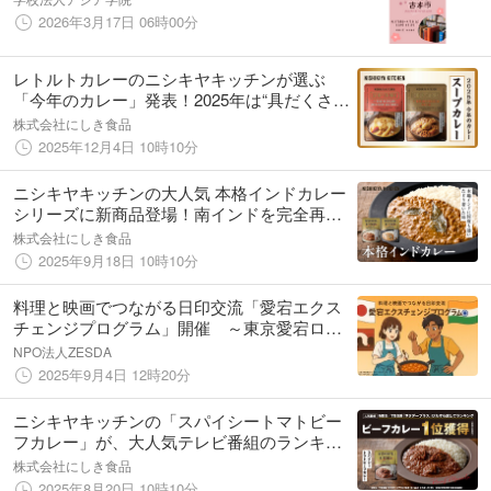
2026年3月17日 06時00分
レトルトカレーのニシキヤキッチンが選ぶ
「今年のカレー」発表！2025年は“具だくさん
で満足”が大好評の「スープカレー」に決定！
株式会社にしき食品
2025年12月4日 10時10分
ニシキヤキッチンの大人気 本格インドカレー
シリーズに新商品登場！南インドを完全再
現！香り立つ「チキンカレー」と香り弾ける
株式会社にしき食品
「キーマカレー」を9/18(木)発売
2025年9月18日 10時10分
料理と映画でつながる日印交流「愛宕エクス
チェンジプログラム」開催 ～東京愛宕ロー
タリークラブが行う日印交流プログラム～
NPO法人ZESDA
2025年9月4日 12時20分
ニシキヤキッチンの「スパイシートマトビー
フカレー」が、大人気テレビ番組のランキン
グで１位を獲得！ポークカレー&チキンカレ
株式会社にしき食品
ーに続き5冠達成！
2025年8月20日 10時10分