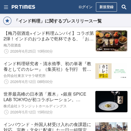
ログイン
新規登録
「インド料理」に関するプレスリリース一覧
【梅乃宿酒造×インド料理ムンバイ】コラボ第
2弾！インドのおつまみで乾杯できる、「おつ
まみディナーメニュー」が期間限定で登場
梅乃宿酒造
2026年6月25日 10時00分
インド料理研究者・清水侑季、初の単著『教
養としてのカレー』（集英社）を刊行 哲学
対話実践者・永井玲衣氏との対話イベントを7
合同会社東京マサラ研究所
月13日開催
2026年6月12日 08時00分
世界最高峰の日本酒「雁木」×銀座 SPICE
LAB TOKYOが初コラボレーション。
5/13（水）よりスタート。
株式会社トランジットホールディングス
2026年5月12日 15時02分
インバウンド・外国人材受け入れの食課題に
対応 宗教・文化に配慮した一日一組限定の