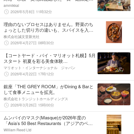
貸切インドレストラン「ammikkal」浜松に誕
ammikkal
生（2026年5月）
2026年5月8日 11時32分
理由のないプロセスはありません。野菜のち
ょっとした切り方の違いも、スパイスを入れ
る順番も火を通す加減も、理由があってこ
株式会社誠文堂新光社
そ！
2026年4月27日 08時30分
【コートヤード・バイ・マリオット札幌】5月
スタート 初夏を彩る美食体験
―「Substance」インド・ネパール ランチブ
マリオット・インターナショナル ジャパン
ッフェと「THE LOUNGE」母の日パフェ＆メ
2026年4月22日 17時12分
ロンアフタヌーンティーなど
銀座「THE GREY ROOM」がDining & Barと
して食事メニューを拡充。
株式会社トランジットホールディングス
2026年3月26日 15時00分
ムンバイのマスク(Masque)が2026年度の
「Asia’s 50 Best Restaurants（アジアのベス
ト50レストラン）」の部門賞、アート・オ
William Reed Ltd