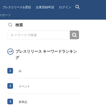
プレスリリースを受信
企業登録申請
ログイン
スポーツ
検索
検索
プレスリリース キーワードランキン
グ
1
AI
2
イベント
3
新商品