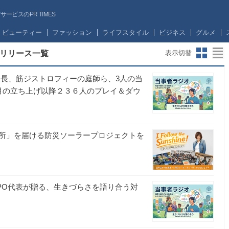
ビスのPR TIMES
ビューティー
ファッション
ライフスタイル
ビジネス
グルメ
リリース一覧
表示切替
集長、筋ジストロフィーの庭師ら、3人の当
月の立ち上げ以降２３６人のプレイ＆ダウ
所」を届ける防災ソーラープロジェクトを
PO代表が贈る、⽣きづらさを語り合う対