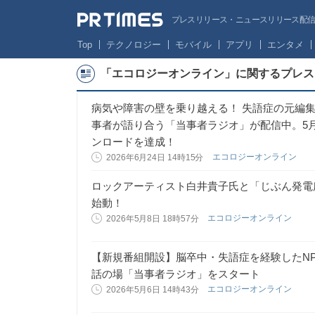
プレスリリース・ニュースリリース配信サー
Top
テクノロジー
モバイル
アプリ
エンタメ
「エコロジーオンライン」に関するプレス
病気や障害の壁を乗り越える！ 失語症の元編
事者が語り合う「当事者ラジオ」が配信中。5
ンロードを達成！
エコロジーオンライン
2026年6月24日 14時15分
ロックアーティスト白井貴子氏と「じぶん発電
始動！
エコロジーオンライン
2026年5月8日 18時57分
【新規番組開設】脳卒中・失語症を経験したN
話の場「当事者ラジオ」をスタート
エコロジーオンライン
2026年5月6日 14時43分