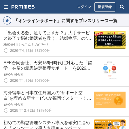
ログイン
新規登録
「オンラインサポート」に関するプレスリリース一覧
「出会える数、足りてますか？」大手サービ
ス終了で悩む婚活者を救う、結婚物語。の“過
去最大級”乗り換え支援が6月末で終了
株式会社けっこんものがたり
2026年4月3日 13時00分
EFK合同会社、円安156円時代に対応した「留
学・在留の意思決定整理サポート」を2026年
1月より本格提供開始
EFK合同会社
2026年1月9日 10時00分
海外留学と日本在住外国人の“サポート空
白”を埋める新サービスが福岡でスタート！
EFK合同会社が「自己手配型留学サポート」
EFK合同会社
と「外国人生活支援」を正式リリース！
2025年12月2日 18時40分
初めての勤怠管理システム導入を確実に進め
る「マンツーマン導入支援キャンペーン」を