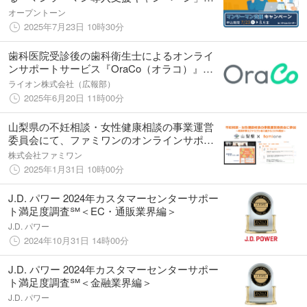
2025年7月23日より開始：ICタイムリコーダ
オープントーン
ー
2025年7月23日 10時30分
歯科医院受診後の歯科衛生士によるオンライ
ンサポートサービス『OraCo（オラコ）』に
より患者の口腔衛生意識が向上することを臨
ライオン株式会社（広報部）
床試験で実証
2025年6月20日 11時00分
山梨県の不妊相談・女性健康相談の事業運営
委員会にて、ファミワンのオンラインサポー
ト事業の報告を致しました
株式会社ファミワン
2025年1月31日 10時00分
J.D. パワー 2024年カスタマーセンターサポー
ト満足度調査℠＜EC・通販業界編＞
J.D. パワー
2024年10月31日 14時00分
J.D. パワー 2024年カスタマーセンターサポー
ト満足度調査℠＜金融業界編＞
J.D. パワー