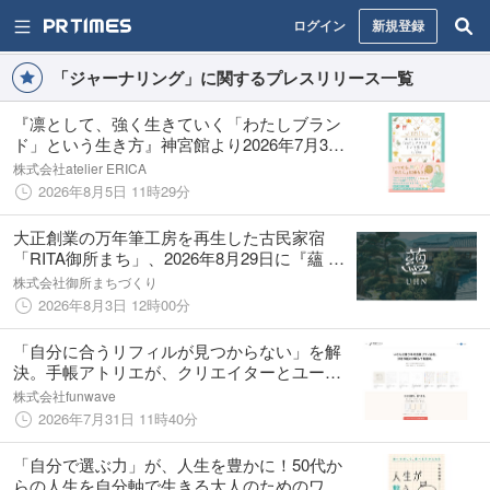
ログイン
新規登録
「ジャーナリング」に関するプレスリリース一覧
『凛として、強く生きていく「わたしブラン
ド」という生き方』神宮館より2026年7月31
日発売
株式会社atelier ERICA
2026年8月5日 11時29分
大正創業の万年筆工房を再生した古民家宿
「RITA御所まち」、2026年8月29日に『蘊 奈
良 万年筆本舗』へリブランドオープン
株式会社御所まちづくり
2026年8月3日 12時00分
「自分に合うリフィルが見つからない」を解
決。手帳アトリエが、クリエイターとユーザ
ーを繋ぐ『リフィルショップ』の先行稼働を
株式会社funwave
開始。
2026年7月31日 11時40分
「自分で選ぶ力」が、人生を豊かに！50代か
らの人生を自分軸で生きる大人のためのワー