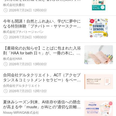
クブック『人生が整うノート』7月30日に発
株式会社扶桑社
売！
2026年7月24日 12時00分
今年も開講！自然とふれあい、学びに夢中に
なる特別体験「プチバトー・サマースクー
ル」を開催
株式会社プチバトージャパン
2026年7月24日 10時00分
【書籍化のお知らせ】ことばに包まれた入浴
剤「HAA for bath 日々」が、一冊の本に。エ
ッセイの一般公募をスタート。
株式会社HAA
2026年7月23日 13時00分
合同会社デルタクリエイト、ACT（アクセプ
タンス＆コミットメントセラピー）をベース
にしたオンラインジャーナリングプログラム
合同会社デルタクリエイト
『ACTジャーナリング』のオウンドメディア
2026年7月23日 12時13分
を公開
夏休みシーズン到来、AI依存や過信への懸念
が高まる中「muute」がAIとの“適切な距離
感”を提言 「答えを教えすぎないAI」を設計
Nissay MIRAIQA株式会社