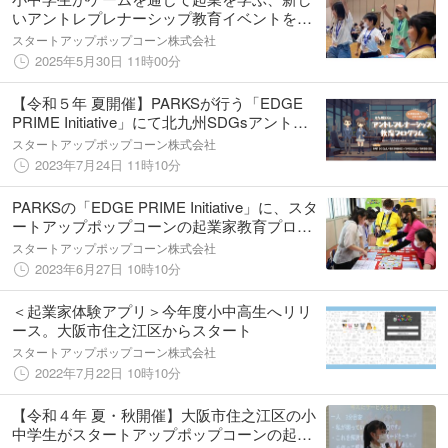
いアントレプレナーシップ教育イベントを北
海道大学で開催
スタートアップポップコーン株式会社
2025年5月30日 11時00分
【令和５年 夏開催】PARKSが行う「EDGE
PRIME Initiative」にて北九州SDGsアントレ
プレナーシップ教育プログラムにスタートア
スタートアップポップコーン株式会社
ップポップコーンのプログラムが採用
2023年7月24日 11時10分
PARKSの「EDGE PRIME Initiative」に、スタ
ートアップポップコーンの起業家教育プログ
ラムの選定が決定
スタートアップポップコーン株式会社
2023年6月27日 10時10分
＜起業家体験アプリ＞今年度小中高生へリリ
ース。大阪市住之江区からスタート
スタートアップポップコーン株式会社
2022年7月22日 10時10分
【令和４年 夏・秋開催】大阪市住之江区の小
中学生がスタートアップポップコーンの起業