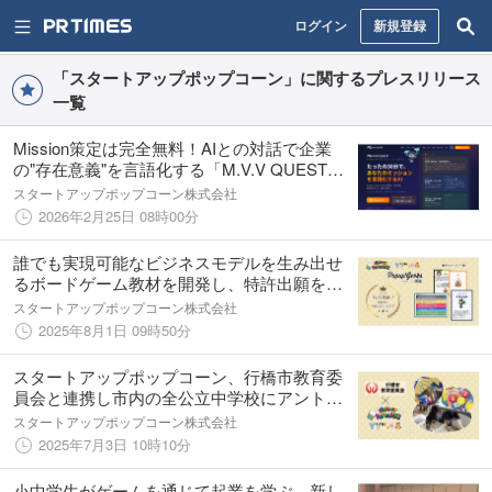
ログイン
新規登録
「スタートアップポップコーン」に関するプレスリリース
一覧
Mission策定は完全無料！AIとの対話で企業
の"存在意義"を言語化する「M.V.V QUEST」
をリリース
スタートアップポップコーン株式会社
2026年2月25日 08時00分
誰でも実現可能なビジネスモデルを生み出せ
るボードゲーム教材を開発し、特許出願を完
了
スタートアップポップコーン株式会社
2025年8月1日 09時50分
スタートアップポップコーン、行橋市教育委
員会と連携し市内の全公立中学校にアントレ
プレナーシップ教育教材「ビジネスモデルゲ
スタートアップポップコーン株式会社
ーム」を導入
2025年7月3日 10時10分
小中学生がゲームを通じて起業を学ぶ、新し