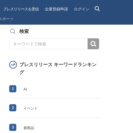
プレスリリースを受信
企業登録申請
ログイン
スポーツ
検索
検索
プレスリリース キーワードランキン
グ
1
AI
2
イベント
3
新商品