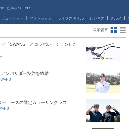
ビスのPR TIMES
ビューティー
ファッション
ライフスタイル
ビジネス
グルメ
表示切替
ランド「SWANS」とコラボレーションした
グス
ンドアンバサダー契約を締結
SWANS
プロデュースの限定カラーサングラス
WANS