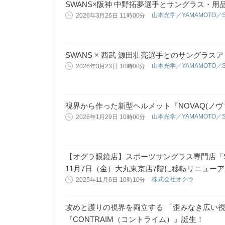
SWANS×阪神 中野拓夢選手とサングラス・用
山本光学／YAMAMOTO／
2026年3月26日 11時00分
SWANS × 西武 源田壮亮選手とのサングラ
山本光学／YAMAMOTO／
2026年3月23日 10時00分
視界から作った新型ヘルメット『NOVAQ(ノヴ
山本光学／YAMAMOTO／
2026年1月29日 10時00分
【オグラ眼鏡店】スポーツサングラス専門店「SPE
11月7日（金）大丸東京店7階に移転リニュー
株式会社オグラ
2025年11月6日 10時10分
攻めと護りの視界を両立する 「歪みなき広い
『CONTRAIM（コントライム）』誕生！