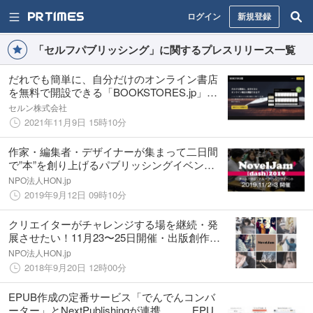
ログイン
新規登録
「セルフパブリッシング」に関するプレスリリース一覧
だれでも簡単に、自分だけのオンライン書店
を無料で開設できる「BOOKSTORES.jp」を
11月9日よりリリース、先行受付開始
セルン株式会社
2021年11月9日 15時10分
作家・編集者・デザイナーが集まって二日間
で”本”を創り上げるパブリッシングイベント
「NovelJam’ [dash] 2019」開催＆クラウドフ
NPO法人HON.jp
ァンディングスタート！
2019年9月12日 09時10分
クリエイターがチャレンジする場を継続・発
展させたい！11月23〜25日開催・出版創作イ
ベント「NovelJam 2018秋」の個人協賛 / 法
NPO法人HON.jp
人協賛をクラウドファンディングで募集中！
2018年9月20日 12時00分
EPUB作成の定番サービス「でんでんコンバ
ーター」とNextPublishingが連携 EPUB