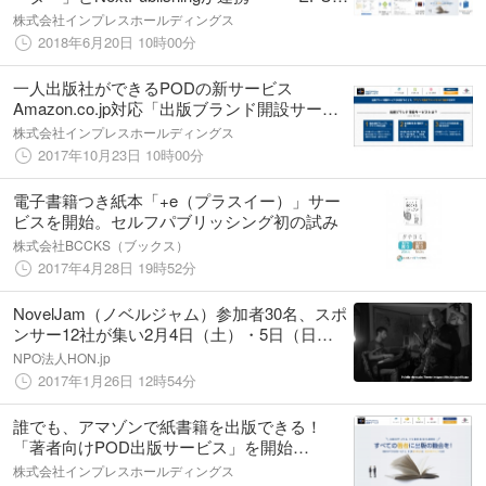
ファイルだけでアマゾンの紙書籍出版ができ
株式会社インプレスホールディングス
る！「でんでん2POD出版」ベータ公開
2018年6月20日 10時00分
一人出版社ができるPODの新サービス
Amazon.co.jp対応「出版ブランド開設サービ
ス」を開始NextPublishingは“未来の出版者”を
株式会社インプレスホールディングス
支援します
2017年10月23日 10時00分
電子書籍つき紙本「+e（プラスイー）」サー
ビスを開始。セルフパブリッシング初の試み
株式会社BCCKS（ブックス）
2017年4月28日 19時52分
NovelJam（ノベルジャム）参加者30名、スポ
ンサー12社が集い2月4日（土）・5日（日）
に開催！取材・見学申し込みを受付中です！
NPO法人HON.jp
2017年1月26日 12時54分
誰でも、アマゾンで紙書籍を出版できる！
「著者向けPOD出版サービス」を開始
NextPublishingを使い、紙書籍のセルフパブリ
株式会社インプレスホールディングス