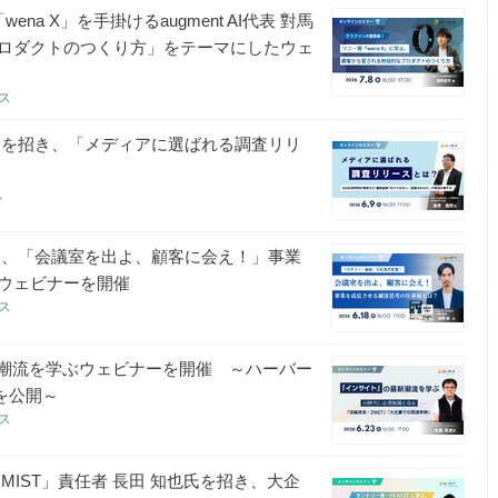
a X」を手掛けるaugment AI代表 對馬
ロダクトのつくり方」をテーマにしたウェ
ース
司氏を招き、「メディアに選ばれる調査リリ
ス
を招き、「会議室を出よ、顧客に会え！」事業
ウェビナーを開催
ース
新潮流を学ぶウェビナーを開催 ～ハーバー
を公開～
ース
MIST」責任者 長田 知也氏を招き、大企