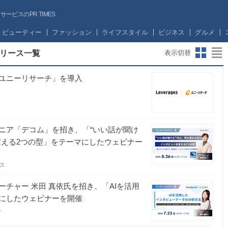
ビスのPR TIMES
ビューティー
ファッション
ライフスタイル
ビジネス
グルメ
リース一覧
表示切替
ユニーリサーチ」を導入
ニア「デコム」を招き、「“いい話が聞け
変える2つの型」をテーマにしたウェビナー
ース
チャー 米田 真依氏を招き、「AIを活用
にしたウェビナーを開催
ス