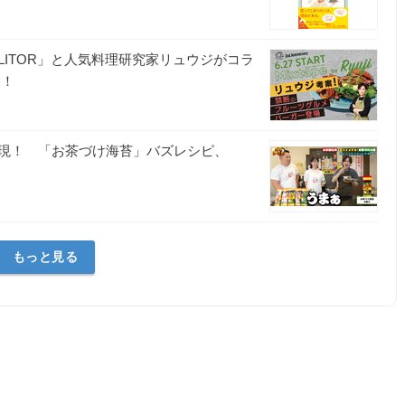
ITOR」と人気料理研究家リュウジがコラ
売！
現！ 「お茶づけ海苔」バズレシピ、
もっと見る