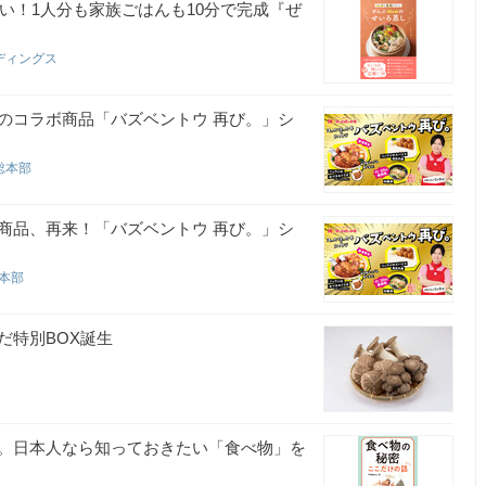
いい！1人分も家族ごはんも10分で完成『ぜ
ディングス
のコラボ商品「バズベントウ 再び。」シ
総本部
商品、再来！「バズベントウ 再び。」シ
総本部
だ特別BOX誕生
。日本人なら知っておきたい「食べ物」を