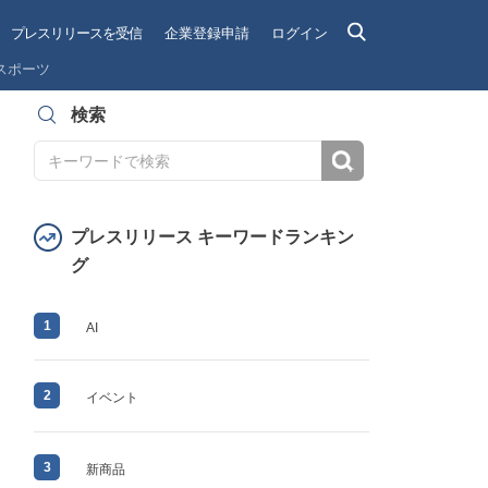
プレスリリースを受信
企業登録申請
ログイン
スポーツ
検索
検索
プレスリリース キーワードランキン
グ
1
AI
2
イベント
3
新商品