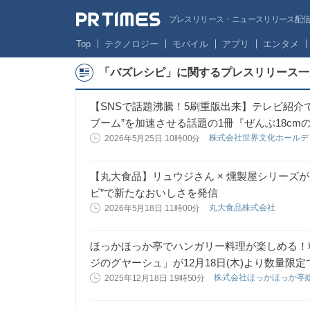
プレスリリース・ニュースリリース配信サー
Top
テクノロジー
モバイル
アプリ
エンタメ
「バズレシピ」に関するプレスリリース一
【SNSで話題沸騰！5刷重版出来】テレビ紹介
ブーム”を加速させる話題の1冊『ぜんぶ18cm
株式会社世界文化ホール
2026年5月25日 10時00分
【丸大食品】リュウジさん × 燻製屋シリーズ
ピ”で新たなおいしさを発信
丸大食品株式会社
2026年5月18日 11時00分
ほっかほっか亭でハンガリー料理が楽しめる！
ジのグヤーシュ」が12月18日(木)より数量限
株式会社ほっかほっか亭
2025年12月18日 19時50分