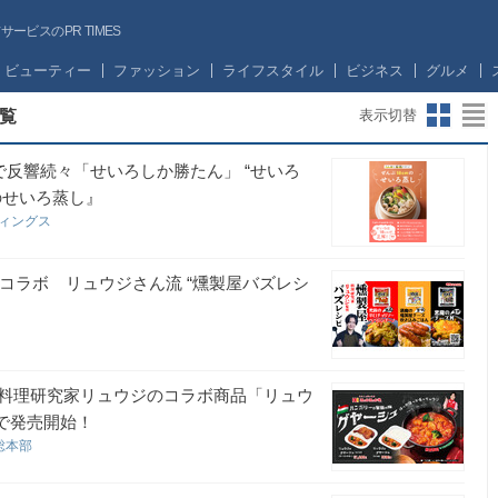
ビスのPR TIMES
ビューティー
ファッション
ライフスタイル
ビジネス
グルメ
覧
表示切替
で反響続々「せいろしか勝たん」 “せいろ
のせいろ蒸し』
ディングス
がコラボ リュウジさん流 “燻製屋バズレシ
料理研究家リュウジのコラボ商品「リュウ
定で発売開始！
総本部