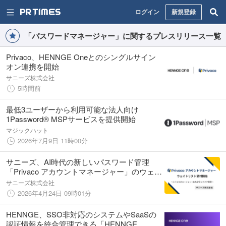
ログイン
新規登録
「パスワードマネージャー」に関するプレスリリース一覧
Privaco、HENNGE Oneとのシングルサイン
オン連携を開始
サニーズ株式会社
5時間前
最低3ユーザーから利用可能な法人向け
1Password® MSPサービスを提供開始
マジックハット
2026年7月9日 11時00分
サニーズ、AI時代の新しいパスワード管理
「Privaco アカウントマネージャー」のウェイ
トリスト受付を開始 〜ヒトにもAIエージェン
サニーズ株式会社
トにも、安全にタスクを委譲〜
2026年4月24日 09時01分
HENNGE、SSO非対応のシステムやSaaSの
認証情報を統合管理できる「HENNGE