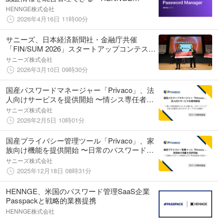
Password Manager」を提供
HENNGE株式会社
2026年4月16日 11時00分
サニーズ、日本経済新聞社・金融庁共催
「FIN/SUM 2026」スタートアップコンテスト
で最優秀賞（日経賞）を受賞
サニーズ株式会社
2026年3月10日 09時30分
国産パスワードマネージャー「Privaco」、法
人向けサービスを提供開始 〜情シス専任者が
いなくても使える、スタートアップや中小企
サニーズ株式会社
業向けのパスワード・アクセス管理〜
2026年2月5日 10時01分
国産プライバシー管理ツール「Privaco」、家
族向け機能を提供開始 〜日常のパスワード共
有からデジタル終活まで対応〜
サニーズ株式会社
2025年12月18日 08時31分
HENNGE、米国のパスワード管理SaaS企業
Passpackと戦略的業務提携
HENNGE株式会社