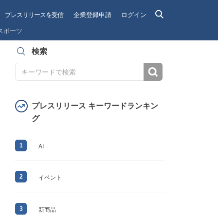
プレスリリースを受信
企業登録申請
ログイン
スポーツ
検索
検索
プレスリリース キーワードランキン
グ
1
AI
2
イベント
3
新商品