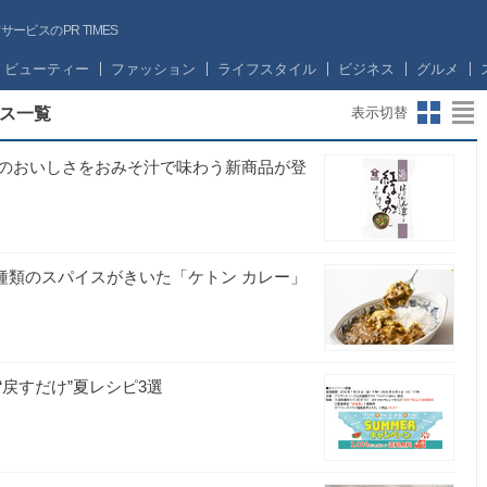
ビスのPR TIMES
ビューティー
ファッション
ライフスタイル
ビジネス
グルメ
ス一覧
表示切替
のおいしさをおみそ汁で味わう新商品が登
4種類のスパイスがきいた「ケトン カレー」
戻すだけ”夏レシピ3選
社