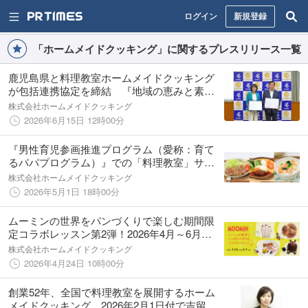
ログイン
新規登録
「ホームメイドクッキング」に関するプレスリリース一覧
鹿児島県と料理教室ホームメイドクッキング
が包括連携協定を締結 『地域の恵みと素材
の力を感じる料理』をテーマに、食を通じた
株式会社ホームメイドクッキング
地域の活性化を図る
2026年6月15日 12時00分
『男性育児参画推進プログラム（愛称：育て
るパパプログラム）』での「料理教室」サー
ビス開始のお知らせ
株式会社ホームメイドクッキング
2026年5月1日 18時00分
ムーミンの世界をパンづくりで楽しむ期間限
定コラボレッスン第2弾！2026年4月～6月に
開催
株式会社ホームメイドクッキング
2026年4月24日 10時00分
創業52年、全国で料理教室を展開するホーム
メイドクッキング 2026年2月1日付で吉留景