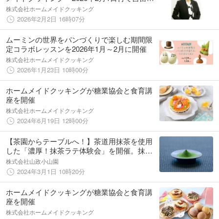
子が新・取締役社長に就任
株式会社ホームメイドクッキング
2026年2月2日 16時07分
ムーミンの世界をパンづくりで楽しむ期間限
定コラボレッスンを2026年1月～2月に開催
株式会社ホームメイドクッキング
2026年1月23日 10時00分
ホームメイドクッキングが糖業協会と食育講
座を開催
株式会社ホームメイドクッキング
2024年6月19日 12時00分
【茶園からテーブルへ！】茶道用抹茶を使用
した「濃厚！抹茶ラテ体験会」を開催。抹茶
を飲むウェルネス生活を提案～料理教室と製
株式会社山政小山園
茶問屋コラボ～
2024年3月1日 10時20分
ホームメイドクッキングが糖業協会と食育講
座を開催
株式会社ホームメイドクッキング