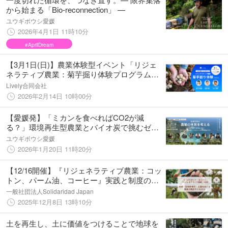
から始まる「Bio-reconnection」 —
ユウギボウシ愛媛
2026年4月1日 11時10分
#AprilDream
【3月1日(日)】農業体験型イベント「リジェ
ネラティブ農業：菊芋掘り体験プログラム」
を神奈川県藤沢市で開催
Lively合同会社
2026年2月14日 10時00分
【愛媛発】「ミカンを食べればCO2が減
る？」環境再生型農業とバイオ炭で挑むゼロ
カーボンへの挑戦。シンポジウム「持続可能
ユウギボウシ愛媛
な農業の未来を考える」2/21開催
2026年1月20日 11時20分
【12/16開催】『リジェネラティブ農業：コッ
トン、パーム油、コーヒー』実践と制度の最
新動向 無料セミナー
一般社団法人Solidaridad Japan
2025年12月8日 13時10分
土を再生し、土に価値をつけることで地球を