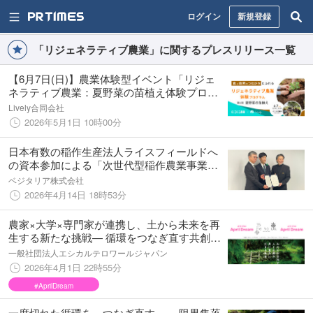
ログイン
新規登録
「リジェネラティブ農業」に関するプレスリリース一覧
【6月7日(日)】農業体験型イベント「リジェ
ネラティブ農業：夏野菜の苗植え体験プログ
ラム」を神奈川県藤沢市で開催
Lively合同会社
2026年5月1日 10時00分
日本有数の稲作生産法人ライスフィールドへ
の資本参加による「次世代型稲作農業事業」
展開に関して
ベジタリア株式会社
2026年4月14日 18時53分
農家×大学×専門家が連携し、土から未来を再
生する新たな挑戦— 循環をつなぎ直す共創ハ
ブ「エシカルテロワールジャパン」始動 —
一般社団法人エシカルテロワールジャパン
2026年4月1日 22時55分
#AprilDream
一度切れた循環を、つなぎ直す。— 限界集落