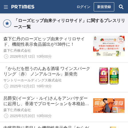
ログイン
新規登録
「ローズヒップ由来ティリロサイド」に関するプレスリリ
ース一覧
森下仁丹のローズヒップ由来ティリロサイ
ド、機能性表示食品届出が138件に！
森下仁丹株式会社
2026年5月12日 10時00分
「からだを想うのんある酒場 ワインスパーク
リング〈赤〉 ノンアルコール」新発売
サントリーホールディングス株式会社
2025年12月2日 16時18分
呂爵安(イーダン・ルイ)さんをアンバサダー
に起用し、香港でプロモーションを本格始動
～香港限定で森下仁丹『ビフィーナ® Slim』
森下仁丹株式会社
を新発売～
2025年5月20日 10時00分
内臓脂肪に着目した機能性表示食品「からだ