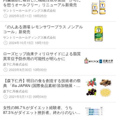
を想うオールフリー」リニューアル新発売
サントリーホールディングス株式会社
2025年3月11日 16時25分
「のんある酒場 レモンサワープラス ノンアル
コール」新発売
サントリーホールディングス株式会社
2024年10月15日 16時15分
ローズヒップ由来ティリロサイドによる脂質
異常症予防作用の可能性が明らかに
森下仁丹株式会社
2023年8月30日 10時00分
【森下仁丹】明日の食を創造する技術者の祭
典 「ifia JAPAN (国際食品素材/添加物展・会
議)」に出展
森下仁丹株式会社
2021年5月11日 09時04分
女性の86.7％がダイエット経験者、うち
87.3％がダイエット挫折者。終わりのないダ