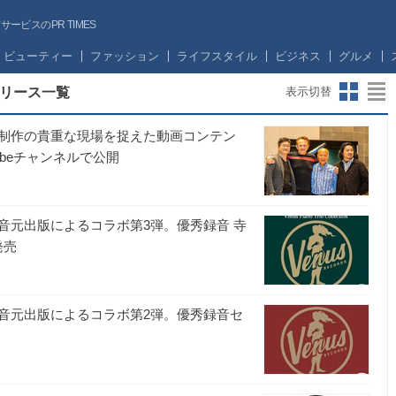
ビスのPR TIMES
ビューティー
ファッション
ライフスタイル
ビジネス
グルメ
リース一覧
表示切替
制作の貴重な現場を捉えた動画コンテン
Tubeチャンネルで公開
音元出版によるコラボ第3弾。優秀録音 寺
発売
音元出版によるコラボ第2弾。優秀録音セ