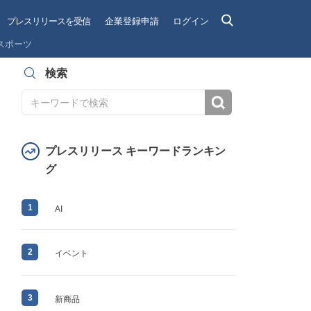
プレスリリースを受信
企業登録申請
ログイン
スポーツ
検索
検索
プレスリリース キーワードランキン
グ
1
AI
2
イベント
3
新商品