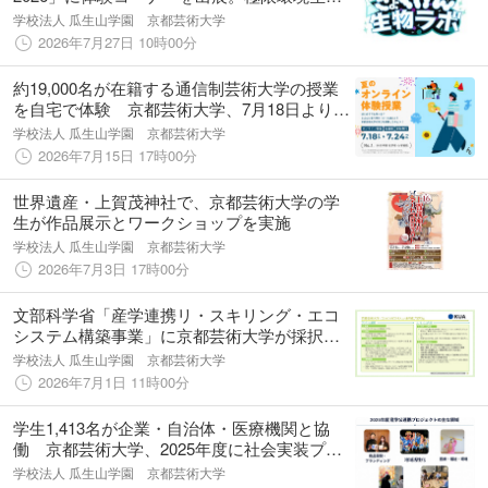
の生存戦略をデザイン思考で学ぶ「きょくげ
学校法人 瓜生山学園 京都芸術大学
ん生物ラボ」を企画
2026年7月27日 10時00分
約19,000名が在籍する通信制芸術大学の授業
を自宅で体験 京都芸術大学、7月18日より
「夏のオンライン体験授業」を開催
学校法人 瓜生山学園 京都芸術大学
2026年7月15日 17時00分
世界遺産・上賀茂神社で、京都芸術大学の学
生が作品展示とワークショップを実施
学校法人 瓜生山学園 京都芸術大学
2026年7月3日 17時00分
文部科学省「産学連携リ・スキリング・エコ
システム構築事業」に京都芸術大学が採択さ
れました
学校法人 瓜生山学園 京都芸術大学
2026年7月1日 11時00分
学生1,413名が企業・自治体・医療機関と協
働 京都芸術大学、2025年度に社会実装プロ
ジェクト112件を展開
学校法人 瓜生山学園 京都芸術大学