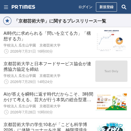
ログイン
新規登録
「京都芸術大学」に関するプレスリリース一覧
AI時代に求められる「問いを立てる力」「構
想する力」
学校法人 瓜生山学園 京都芸術大学
2026年7月31日 16時00分
京都芸術大学と日本フードサービス協会が連
携協力協定を締結
学校法人 瓜生山学園 京都芸術大学
2026年7月29日 14時24分
AIが答えを瞬時に返す時代だからこそ、3時間
かけて考える。芸大が行う本気の総合型選抜
対策「鬼合宿」 8月まで全国13都市で開催中
学校法人 瓜生山学園 京都芸術大学
2026年7月28日 10時00分
京都芸術大学の学生10名が「こども科学博
2026」に体験コーナーを出展。極限環境生物