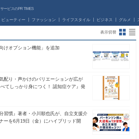
ビスのPR TIMES
ビューティー
ファッション
ライフスタイル
ビジネス
グルメ
表示切替
向けオプション機能」を追加
気配り・声かけのバリエーションが広が
学べてしっかり身につく！ 認知症ケア』発
社
分習慣』著者・小川順也氏が、自立支援介
ナーを6月19日（金）にハイブリッド開
社