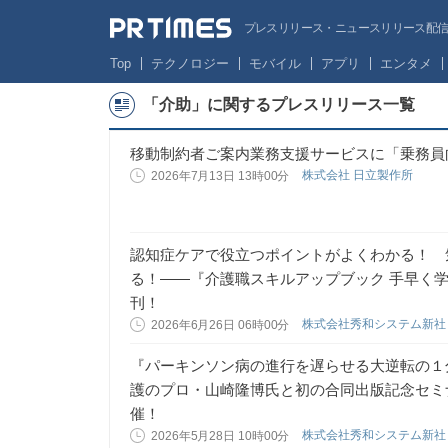
プレスリリース・ニュースリリース配信サー
Top
テクノロジー
モバイル
アプリ
エンタメ
「介助」に関するプレスリリース一覧
移動制約者ご案内業務支援サービスに「乗務員
株式会社 日立製作所
2026年7月13日 13時00分
認知症ケアで役立つポイントがよくわかる！ 
る！――『介護職スキルアップブック 手早く
刊！
株式会社秀和システム新
2026年6月26日 06時00分
『パーキンソン病の進行を遅らせる大逆転の１
護のプロ・山崎隆博氏と初の合同出版記念セミ
催！
株式会社秀和システム新
2026年5月28日 10時00分