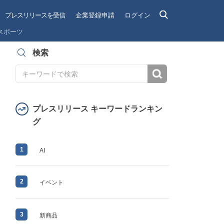
プレスリリースを受信
企業登録申請
ログイン
スポーツ
検索
検索
プレスリリース キーワードランキン
グ
1
AI
2
イベント
3
新商品