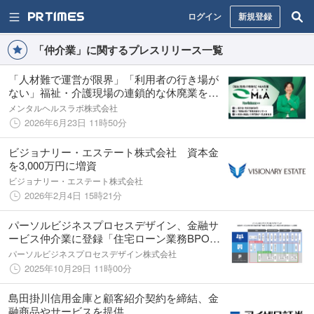
ログイン
新規登録
「仲介業」に関するプレスリリース一覧
「人材難で運営が限界」「利用者の行き場が
ない」福祉・介護現場の連鎖的な休廃業を防
ぐ、売却手数料0円の福祉医療介護特化型事業
メンタルヘルスラボ株式会社
承継支援『メンラボM&A』開始
2026年6月23日 11時50分
ビジョナリー・エステート株式会社 資本金
を3,000万円に増資
ビジョナリー・エステート株式会社
2026年2月4日 15時21分
パーソルビジネスプロセスデザイン、金融サ
ービス仲介業に登録「住宅ローン業務BPOサ
ービス」の提供範囲を拡大
パーソルビジネスプロセスデザイン株式会社
2025年10月29日 11時00分
島田掛川信用金庫と顧客紹介契約を締結、金
融商品やサービスを提供