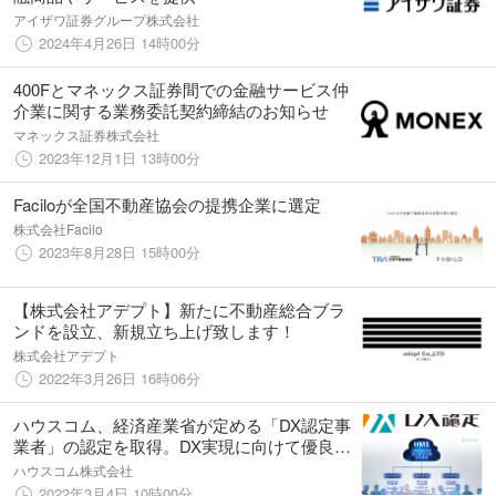
アイザワ証券グループ株式会社
2024年4月26日 14時00分
400Fとマネックス証券間での金融サービス仲
介業に関する業務委託契約締結のお知らせ
マネックス証券株式会社
2023年12月1日 13時00分
Faciloが全国不動産協会の提携企業に選定
株式会社Facilo
2023年8月28日 15時00分
【株式会社アデプト】新たに不動産総合ブラ
ンドを設立、新規立ち上げ致します！
株式会社アデプト
2022年3月26日 16時06分
ハウスコム、経済産業省が定める「DX認定事
業者」の認定を取得。DX実現に向けて優良な
取り組みを行う事業者として選定。
ハウスコム株式会社
2022年3月4日 10時00分