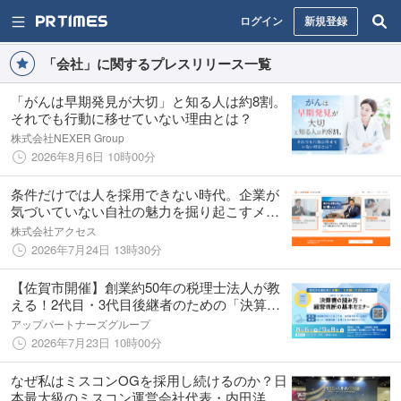
ログイン
新規登録
「会社」に関するプレスリリース一覧
「がんは早期発見が大切」と知る人は約8割。
それでも行動に移せていない理由とは？
株式会社NEXER Group
2026年8月6日 10時00分
条件だけでは人を採用できない時代。企業が
気づいていない自社の魅力を掘り起こすメデ
ィア『ツムログ 愛知』2026年7月28日ローン
株式会社アクセス
チ
2026年7月24日 13時30分
【佐賀市開催】創業約50年の税理士法人が教
える！2代目・3代目後継者のための「決算書
の読み方・経営判断の基本」無料セミナーを
アップパートナーズグループ
2026年8月・9月に開催
2026年7月23日 10時00分
なぜ私はミスコンOGを採用し続けるのか？日
本最大級のミスコン運営会社代表・内田洋貴