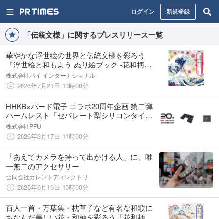
ログイン
新規登録
「伝統文様」に関するプレスリリース一覧
華やかな浮世絵の世界と伝統文様を彩ろう
『浮世絵と和もよう ぬり絵ブック -花和柄ぬ
り絵シリーズ4-』7/23発売
株式会社パイ インターナショナル
2026年7月21日 13時00分
HHKB×バード電子 コラボ20周年企画 第二弾
パームレスト「セパレート型シリコンタイピ
ングベッド」発売
株式会社PFU
2026年3月17日 11時00分
「あえてカメラを持って出かける人」に、唯
一無二のアクセサリー
合同会社カレントディレクトリ
2025年6月19日 10時00分
百人一首・万葉集・枕草子など有名な和歌に
ちなんだ美しい花・和柄を彩ろう『花和柄ぬ