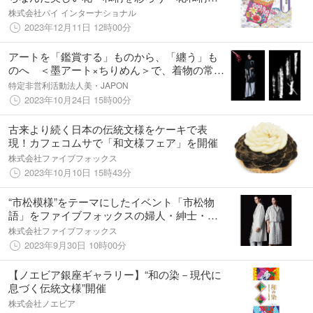
り絵シリーズ2 美しい花と雅な和歌 ぬり絵ブ
株式会社パイ インターナショナル
ック』12月14日発売
2023年12月11日 12時00分
アートを「鑑賞する」ものから、「纏う」も
のへ ＜墨アート×ちりめん＞で、着物の常識
を変える「和のタウンウェア」が誕生 美・
特定非営利活動法人美・JAPON
Eiko 新作コレクション発表および展示会 ＜12
2023年10月24日 15時00分
月2日開催＞
古来より続く日本の伝統文様をケーキで表
現！カフェコムサで「和文様フェア」を開催
株式会社ファイブフォックス
2023年10月10日 15時43分
“市松模様”をテーマにしたイベント「市松物
語」をファイブフォックスの婦人・紳士・子
供服で開催 ～京都市協力～
株式会社ファイブフォックス
2023年9月30日 10時00分
【ノエビア銀座ギャラリー】“和の染－現代に
息づく伝統文様”開催
株式会社ノエビア