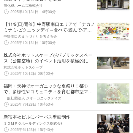
旭化成ホームズ株式会社
2025年10月31日 14時00分
【11/9(日)開催】中野駅南口エリアで「ナカノ
ミナミ·ピクニックデイ～食べて·遊んで·アー
トに触れよう～」を開催！
中野南口のまちづくりを考える会
2025年10月31日 10時00分
株式会社ホットスケープがパブリックスペー
ス（公開空地）のイベント活用を積極的にフ
ォロー。事業計画・運営管理まで一括担当。
株式会社ホットスケープ
2025年10月2日 09時00分
福岡・天神でオーガニックな夏祭り！都心
で、多様性やコミュニティを育む都市型マル
シェ「第2回 SOLマルシェ」8月27日より開催
一般社団法人 ジオーガニックデイズ
2025年7月28日 16時53分
新宿本社ビルにパーパス壁画制作
ＳＯＭＰＯホールディングス株式会社
2025年6月23日 15時40分