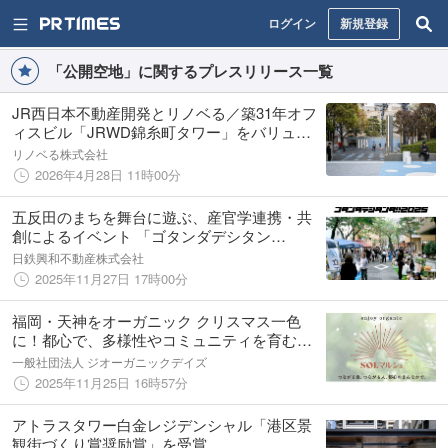
ログイン
新規登録
「公開空地」に関するプレスリリース一覧
JR西日本不動産開発とリノベる／築31年オフ
ィスビル「JRWD錦糸町タワー」をバリュー
アップ
リノベる株式会社
2026年4月28日 11時00分
五反田のまちを舞台に遊ぶ、産官学連携・共
創によるイベント 「ゴタンダデシタン
ダ!!2025」を開催
日鉄興和不動産株式会社
2025年11月27日 17時00分
福岡・天神をオーガニック クリスマス一色
に！都心で、多様性やコミュニティを育む都
市型マルシェ「第3回 SOLマルシェ」12月5日
一般社団法人 ジオーガニックデイズ
より開催
2025年11月25日 16時57分
アトラスタワー白金レジデンシャル「港区景
観街づくり賞奨励賞」を受賞