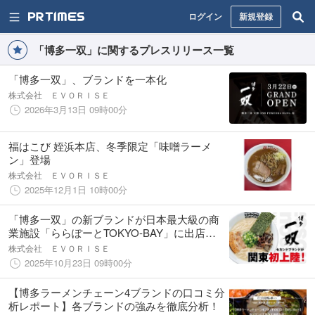
ログイン
新規登録
「博多一双」に関するプレスリリース一覧
「博多一双」、ブランドを一本化
株式会社 ＥＶＯＲＩＳＥ
2026年3月13日 09時00分
福はこび 姪浜本店、冬季限定「味噌ラーメ
ン」登場
株式会社 ＥＶＯＲＩＳＥ
2025年12月1日 10時00分
「博多一双」の新ブランドが日本最大級の商
業施設「ららぽーとTOKYO-BAY」に出店！
～ フードコートでも本物の豚骨ラーメンを ～
株式会社 ＥＶＯＲＩＳＥ
2025年10月23日 09時00分
【博多ラーメンチェーン4ブランドの口コミ分
析レポート】各ブランドの強みを徹底分析！