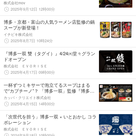
株式会社mov
2025年9月12日 12時00分
博多・京都・富山の人気ラーメン店監修の鍋
スープが新登場！
イチビキ株式会社
2025年8月7日 10時24分
『博多一双 雙（タグイ）』4/24㈭堂々グラン
ドオープン
株式会社 ＥＶＯＲＩＳＥ
2025年4月17日 09時00分
一杯ずつミキサーで泡立てるスープはまる
で“カプチーノ”？ 「博多一双」監修『博多豚
骨カプチーノ風ラーメン』登場
カッパ・クリエイト株式会社
2025年4月15日 14時00分
「次世代を担う」博多一双 × いとおかし コラ
ボレーション
株式会社 ＥＶＯＲＩＳＥ
2024年9月18日 10時00分