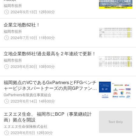
福岡市役所
2024年9月13日 12時00分
企業立地数62社！
福岡市役所
2024年7月10日 11時00分
立地企業数65社!過去最高を２年連続で更新！
福岡市役所
2023年6月30日 10時00分
福岡拠点のVCであるGxPartnersとFFGベンチ
ャービジネスパートナーズの共同GPファンド
「九州オープンイノベーション２号投資事業
GxPartners有限責任事業組合
有限責任組合」が、総額16億円にてファイナ
2023年6月14日 14時00分
ルクローズ
エヌエヌ生命、 福岡市にBCP（事業継続計
画）拠点を開設
エヌエヌ生命保険株式会社
2023年6月5日 12時30分