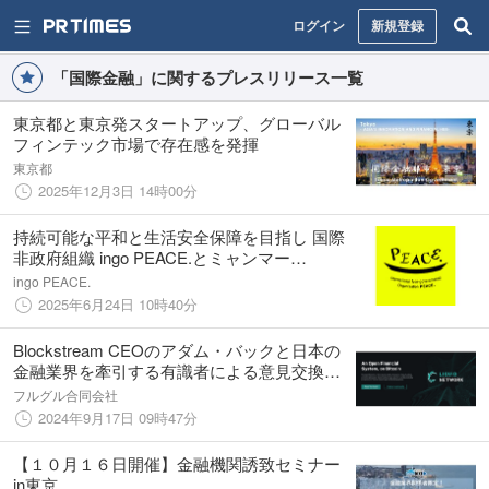
ログイン
新規登録
「国際金融」に関するプレスリリース一覧
東京都と東京発スタートアップ、グローバル
フィンテック市場で存在感を発揮
東京都
2025年12月3日 14時00分
持続可能な平和と生活安全保障を目指し 国際
非政府組織 ingo PEACE.とミャンマー
CPR（平和・紛争解決センター）が包括的ア
ingo PEACE.
ライアンス契約を締結～ミャンマーにおい
2025年6月24日 10時40分
て、新たな国際モデル構築を推進～
Blockstream CEOのアダム・バックと日本の
金融業界を牽引する有識者による意見交換会
開催のお知らせ
フルグル合同会社
2024年9月17日 09時47分
【１０月１６日開催】金融機関誘致セミナー
in東京