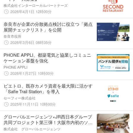
株式会社インターローカルパートナーズ
2026年4月1日 12時00分
奈良市が企業の分散拠点検討に役立つ「拠点
展開チェックリスト」を公開
奈良市役所
2026年3月6日 08時35分
PHONE APPLI、都築電気と協業しコミュニ
ケーション基盤を強化
PHONE APPLI
2026年1月27日 10時00分
ピエトロ、既存カメラ資産を最大限に活かす
「Safie Trail Station」を導入
セーフィー株式会社
2025年11月11日 10時00分
グローバルエージェンツ×JR西日本グループ
共同プロジェクト第三弾！大阪市内初のソー
シャルアパートメント「TERMINALS新大
株式会社 グローバルエージェンツ