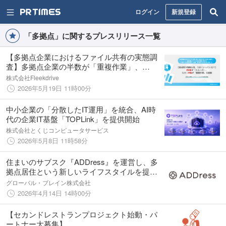
ログイン
新規登録
「多拠点」に関するプレスリリース一覧
【多拠点企業におけるファイル共有の実態調
査】多拠点企業の半数が「重複作業」、
47.1%が「誤った情報で業務遂行」を経験 ク
株式会社Fleekdrive
ラウドストレージの選定基準が問われる時代
2026年5月19日 11時00分
に
中小企業の「分散したIT運用」を統合、AI時
代の企業IT基盤「TOPLink」を提供開始
株式会社とくじコンピュータサービス
2026年5月8日 11時58分
住まいのサブスク『ADDress』を運営し、多
拠点居住という新しいライフスタイルを提供
する株式会社アドレスへ出資
グローバル・ブレイン株式会社
2026年4月14日 14時00分
【セカンドレストランプロジェクト始動・パ
ートナー大募集】