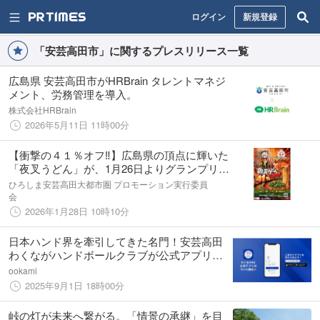
ログイン
新規登録
「安芸高田市」に関するプレスリリース一覧
広島県 安芸高田市がHRBrain タレントマネジ
メント、労務管理を導入。
株式会社HRBrain
2026年5月11日 11時00分
【衝撃の４１％オフ‼】広島県の頂点に輝いた
「夜叉うどん」が、1月26日よりグランプリ受
賞記念キャンペーン第２弾を開催中！神楽門
ひろしま安芸高田大都市圏 プロモーション実行委員
前湯治村での夜叉うどんが、なんと４１％オ
会
フ‼
2026年1月28日 10時10分
日本ハンド界を牽引してきた名門！安芸高田
わくながハンドボールクラブが公式アプリを
リリース！
ookami
2025年9月1日 18時00分
峠の灯が未来へ繋がる。「情景の承継」を目