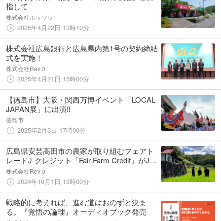
指して
株式会社ホッツッ
2025年4月22日 13時10分
株式会社広島銀行と広島県内第1号の契約締結
式を実施！
株式会社Rev０
2025年4月21日 15時00分
【徳島市】大阪・関西万博イベント「LOCAL
JAPAN展」に出演‼
徳島市
2025年2月3日 17時00分
広島県安芸高田市の農家が取り組むフェアト
レードJ-クレジット「Fair-Farm Credit」がJ-
クレジット制度に登録！
株式会社Rev０
2024年10月1日 13時00分
戦略的に考えれば、進む道はおのずと決ま
る。『覚悟の論理』オーディオブック発売