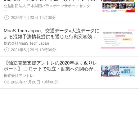
が10周年 子どもから大人まで66万人が参
公益財団法人 日本財団パラスポーツサポートセンタ
加、意識・態度変容を裏付けるデータも発表
ー
2026年4月23日 14時00分
MaaS Tech Japan、交通データ×人流データに
よる混雑予測情報提供を通じた行動変容効果
の検証結果を公表
株式会社MaaS Tech Japan
2021年6月29日 10時00分
【独立開業支援アントレの2020年振り返りレ
ポート】 コロナ下で独立・副業への関心が高
まった一年、特に20代の意識変容が加速
株式会社アントレ
2020年11月26日 10時00分