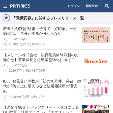
ログイン
新規登録
「意識変容」に関するプレスリリース一覧
若者の約9割が結婚・子育てに好印象。一方、
約4割は「自分がするか分からない」
スリール株式会社
2026年7月21日 08時00分
【スリール株式会社 執行役員体制刷新のお
知らせ】事業成長と組織基盤強化に向けて ー
出会いと体験の力で、人と組織の変化にコミ
スリール株式会社
ットする
2026年7月15日 08時00分
IBJ、お見合い件数が「初の10万件」突破！20
代が2倍以上に増えるなど結婚相談所の環境に
変化も。
IBJ
2026年6月2日 12時17分
【満足度98％】パラアスリートら講師による
DEI教育・研修プログラム「あすチャレ！」