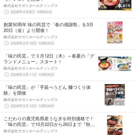
株式会社サガミホールディングス
2026年4月8日 10時00分
創業50周年 味の民芸で「春の感謝祭」を3月
20日（金）より開催！
株式会社サガミホールディングス
2026年3月16日 10時00分
「味の民芸」で３月12日（木）～春夏の「グ
ランドメニュー」スタート！
株式会社サガミホールディングス
2026年3月11日 10時00分
「味の民芸」が「手延べうどん 麺づくり体
験」を開催
株式会社サガミホールディングス
2026年3月10日 10時00分
こだわりの鹿児島県産うなぎを特別価格で！
「味の民芸」で10月22日から26日まで『秋の
土用 丑の日フェア』を開催
株式会社サガミホールディングス