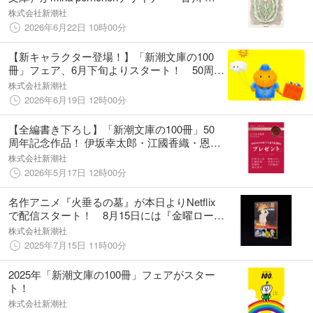
さんによる新装版カバーで登場。
株式会社新潮社
2026年6月22日 10時00分
【新キャラクター登場！】「新潮文庫の100
冊」フェア、6月下旬よりスタート！ 50周年
を記念して、新たな企画が続々登場します。
株式会社新潮社
2026年6月19日 12時00分
【全編書き下ろし】「新潮文庫の100冊」50
周年記念作品！ 伊坂幸太郎・江國香織・恩田
陸・梨木香歩・町田そのこ・宮部みゆき・米
株式会社新潮社
澤穂信が贈る奇跡の一冊『プレゼント』6/24
2026年5月17日 12時00分
発売決定！
名作アニメ『火垂るの墓』が本日よりNetflix
で配信スタート！ 8月15日には『金曜ロード
ショー』で放送予定。原作小説は、戦後80年
株式会社新潮社
の今こそ読みたい直木賞受賞作。
2025年7月15日 11時00分
2025年「新潮文庫の100冊」フェアがスター
ト！
株式会社新潮社