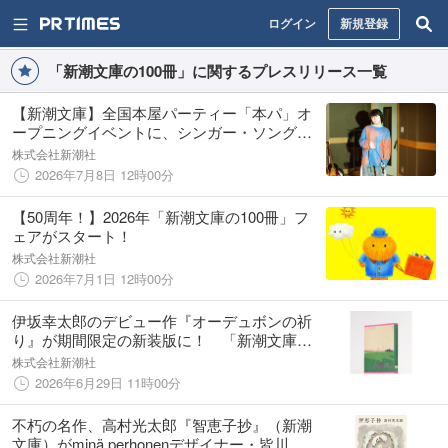
ログイン
新規登録
「新潮文庫の100冊」に関するプレスリリース一覧
【新潮文庫】全国本屋パーティー「本パ」オ
ープニングイベントに、シンガー・ソングラ
イター崎山蒼志さんの出演が決定！
株式会社新潮社
2026年7月8日 12時00分
【50周年！】2026年「新潮文庫の100冊」フ
ェアがスタート！
株式会社新潮社
2026年7月1日 12時00分
伊坂幸太郎のデビュー作『オーデュボンの祈
り』が期間限定の新装版に！ 「新潮文庫の
100冊」にて展開中
株式会社新潮社
2026年6月29日 11時00分
不朽の名作、高村光太郎『智恵子抄』（新潮
文庫）がminä perhonenデザイナー・皆川 明