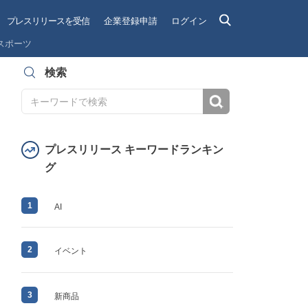
プレスリリースを受信
企業登録申請
ログイン
スポーツ
検索
検索
プレスリリース キーワードランキン
グ
1
AI
2
イベント
3
新商品