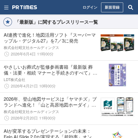
ログイン
新規登録
「最新版」に関するプレスリリース一覧
AI連携で進化！地図活用ソフト『スーパーマ
ップル・デジタル27』を7／3に発売
株式会社昭文社ホールディングス
2026年6月4日 11時00分
やさしいお葬式が監修参画書籍『最新版 葬
儀・法要・相続 マナーと手続きのすべて』が
主婦の友社より発売
LDT株式会社
2026年4月21日 10時00分
2026年、登山地図サービスは「ヤマチズ」ブ
ランドへ進化！「山と高原地図ホーダイ」ア
プリのリニューアルを3月下旬に実施
株式会社昭文社ホールディングス
2026年2月20日 11時00分
AIが変革するプレゼンテーションの未来：
Felo AI Slide 2.0が実現する「超効率」オンラ