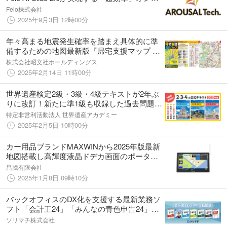
インセミナー9/12開催決定！
Felo株式会社
2025年9月3日 12時00分
年々高まる地震発生確率を踏まえ具体的に準
備するための地図最新版『帰宅支援マップ 首
都圏版』を2月14日より発売
株式会社昭文社ホールディングス
2025年2月14日 11時00分
世界遺産検定2級・3級・4級テキストが2年ぶ
りに改訂！新たに準1級も収録した過去問題集
とともに予約受付開始
特定非営利活動法人 世界遺産アカデミー
2025年2月5日 10時00分
カー用品ブランドMAXWINから2025年版最新
地図搭載し高輝度液晶ドデカ画面のポータブ
ルナビ9インチモデルが登場！
昌騰有限会社
2025年1月8日 09時10分
バックオフィスのDX化を支援する最新業務ソ
フト「会計王24」「みんなの青色申告24」
「給料王24」「販売王24」「販売王24 販売・
ソリマチ株式会社