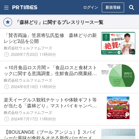
ログイン
新規登録
「森林どり」に関するプレスリリース一覧
「賛否両論」笠原将弘氏監修 森林どりの新
レシピ2品を公開
株式会社ウェルファムフーズ
2026年7月23日 11時00分
＜10月食品ロス月間＞「食品ロスと食材スト
ックに関する意識調査」生鮮食品の廃棄経験7
割5割以上が野菜、肉などの冷凍食材の活用に
株式会社ウェルファムフーズ
積極的
2024年9月19日 11時00分
楽天イーグルス観戦チケットや体験ギフト等
が当たる「森林どり」マストバイキャンペー
ン7月17日（水）から8月31日（土）まで開催
株式会社ウェルファムフーズ
2024年7月17日 11時00分
【BOUL’ANGE（ブール アンジュ）】スパイ
シーな風味が食欲をそそる新作バーガーメニ