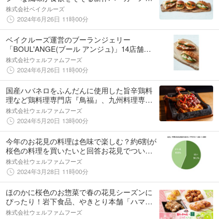
ューが7月1日より発売開始
株式会社ベイクルーズ
2024年6月26日 11時00分
ベイクルーズ運営のブーランジェリー
「BOUL'ANGE(ブール アンジュ)」14店舗で
「森林どりと緑野菜の旨辛サンド」などを7月
株式会社ウェルファムフーズ
1日から発売
2024年6月26日 11時00分
国産ハバネロをふんだんに使用した旨辛鶏料
理など鶏料理専門店『鳥福』、九州料理専門
店『九州黒太鼓』で森林どりを使用したコラ
株式会社ウェルファムフーズ
ボメニューを期間限定展開
2024年5月20日 13時00分
今年のお花見の料理は色味で楽しむ？約6割が
桜色の料理を買いたいと回答お花見でつい買
ってしまう料理の人気ランキング1位は「唐揚
株式会社ウェルファムフーズ
げ」！森林どりを使用したお花見シーズンに
2024年3月28日 11時00分
ぴったりの料理をご紹介
ほのかに桜色のお惣菜で春の花見シーズンに
ぴったり！岩下食品、やきとり本舗「ハマケ
イ」と共同開発森林どりと岩下の新生姜を使
株式会社ウェルファムフーズ