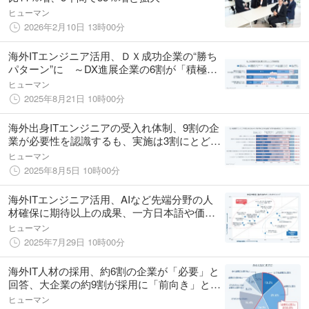
ヒューマン
2026年2月10日 13時00分
海外ITエンジニア活用、ＤＸ成功企業の“勝ち
パターン”に ～DX進展企業の6割が「積極採
用」、AIなど先端人材確保が推進力～
ヒューマン
2025年8月21日 10時00分
海外出身ITエンジニアの受入れ体制、9割の企
業が必要性を認識するも、実施は3割にとどま
る ～日本語教育や住居の支援など、企業に
ヒューマン
よるサポートは限定的で現場での努力に依存
2025年8月5日 10時00分
する実情が明らかに～
海外ITエンジニア活用、AIなど先端分野の人
材確保に期待以上の成果、一方日本語や価値
観の違いによる壁も
ヒューマン
2025年7月29日 10時00分
海外IT人材の採用、約6割の企業が「必要」と
回答、大企業の約9割が採用に「前向き」と海
外人材活用は現実的な選択肢に
ヒューマン