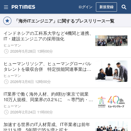
ログイン
新規登録
「海外ITエンジニア」に関するプレスリリース一覧
インドネシアの工科系大学など4機関と連携、
IT・建設エンジニアの採用強化
ヒューマン
2026年5月28日 13時00分
ヒューマンリソシア、ヒューマングローバル
タレントを吸収合併 特定技能関連事業はヒ
ューマンアカデミーへ承継
ヒューマン
2026年3月6日 12時00分
IT業界で働く海外人材、約8割が東京で就業
10万人規模、同業界の3.2％に ～専門的・技
術的分野が約7割を占める～
ヒューマン
2026年2月24日 11時00分
加速する世界のIT人材育成、IT卒業者は前年
比11％増、5年間で35％増と拡大