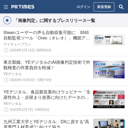
ログイン
新規登録
「画像判定」に関するプレスリリース一覧
Steamユーザーの声も自動収集可能に SNS
自動監視ツール「Oreo（オレオ）」機能アッ
プデート
アイキューブワン
2024年3月12日 09時50分
東京製鐵、YEデジタルのAI画像判定技術で外
観検査の作業負担を軽減！
YEデジタル
2023年10月3日 10時10分
YEデジタル、食品製造業向けウェビナー「生
産性向上・歩留まり改善に向けたデータの取
得と活用」 を3/3開催
YEデジタル
2023年2月7日 10時00分
九州工業大学とYEデジタル、DXに資する“高
度専門人材育成”に向けて協力