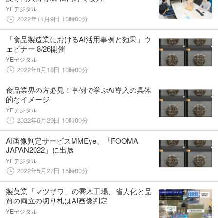
YEデジタル
2022年11月9日 10時00分
「食品製造業におけるAI活用事例と効果」ウ
ェビナー 8/26開催
YEデジタル
2022年8月18日 10時00分
食品業界の方必見！事例で学ぶAI導入の具体
的なイメージ
YEデジタル
2022年6月29日 10時00分
AI画像判定サービスMMEye、「FOOMA
JAPAN2022」に出展
YEデジタル
2022年5月27日 15時00分
製菓業「マツザワ」の喬木工場、省人化と品
質の両立の切り札はAI画像判定
YEデジタル