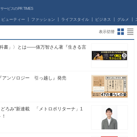
ビスのPR TIMES
ビューティー
ファッション
ライフスタイル
ビジネス
グルメ
表示切替
科書」〉とは――俵万智さん著『生きる言
間『アンソロジー 引っ越し』発売
どろみ”新連載 「メトロポリターナ」1
ト！