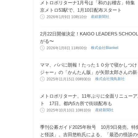
メトロポリターナ1月号は「和のお稽古」特集
京メトロ53駅で、1月10日配布スタート
産経新聞社
2026年1月9日 10時10分
2月22日開催決定！KAIGO LEADERS SCHO
がる〜
株式会社Blanket
2026年1月8日 11時00分
ママ、パパに朗報！たった１０分で寝かしつけ
ジャー』の「かんたん版」が矢部太郎さんの新
株式会社飛鳥新社
2025年11月15日 09時00分
メトロポリターナ、11年ぶりに全面リニューア
ト 17日、都内5カ所で街頭配布も
産経新聞社
2025年10月10日 10時10分
季刊公募ガイド2025年秋号 10月9日発売
と怪談」。吉田悠軌氏による、「最恐の怪談の