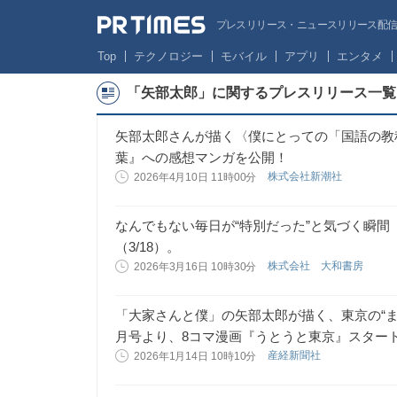
プレスリリース・ニュースリリース配信サー
Top
テクノロジー
モバイル
アプリ
エンタメ
「矢部太郎」に関するプレスリリース一覧
矢部太郎さんが描く〈僕にとっての「国語の教
葉』への感想マンガを公開！
株式会社新潮社
2026年4月10日 11時00分
なんでもない毎日が“特別だった”と気づく瞬
（3/18）。
株式会社 大和書房
2026年3月16日 10時30分
「大家さんと僕」の矢部太郎が描く、東京の“ま
月号より、8コマ漫画『うとうと東京』スター
産経新聞社
2026年1月14日 10時10分