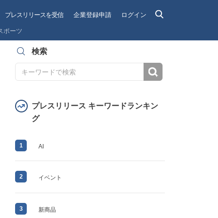
プレスリリースを受信
企業登録申請
ログイン
スポーツ
検索
検索
プレスリリース キーワードランキン
グ
1
AI
2
イベント
3
新商品