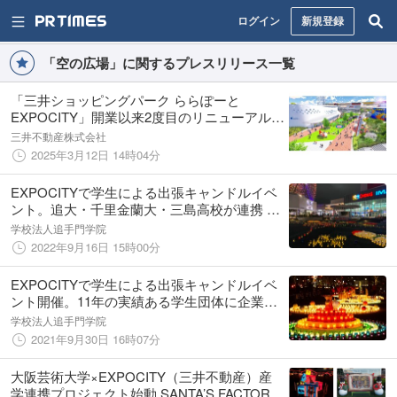
ログイン
新規登録
「空の広場」に関するプレスリリース一覧
「三井ショッピングパーク ららぽーと
EXPOCITY」開業以来2度目のリニューアル
関西初出店1店舗、大阪初出店1店舗と新業態2
三井不動産株式会社
店舗含む新規・改装 計31店舗が3月27日
2025年3月12日 14時04分
（木）より順次オープン
EXPOCITYで学生による出張キャンドルイベ
ント。追大・千里金蘭大・三島高校が連携 広
がるキャンドルの輪
学校法人追手門学院
2022年9月16日 15時00分
EXPOCITYで学生による出張キャンドルイベ
ント開催。11年の実績ある学生団体に企業か
らオファー
学校法人追手門学院
2021年9月30日 16時07分
大阪芸術大学×EXPOCITY（三井不動産）産
学連携プロジェクト始動 SANTA’S FACTORY