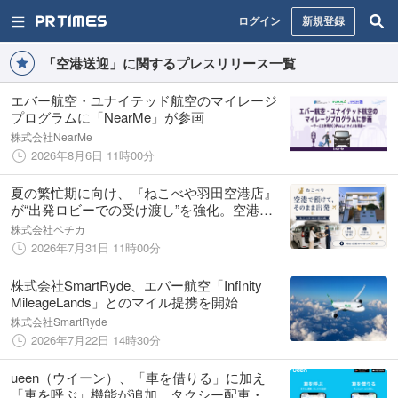
ログイン
新規登録
「空港送迎」に関するプレスリリース一覧
エバー航空・ユナイテッド航空のマイレージ
プログラムに「NearMe」が参画
株式会社NearMe
2026年8月6日 11時00分
夏の繁忙期に向け、『ねこべや羽田空港店』
が“出発ロビーでの受け渡し”を強化。空港で
猫を預けて、そのまま出発 ― 店舗に行かなく
株式会社ペチカ
ていい
2026年7月31日 11時00分
株式会社SmartRyde、エバー航空「Infinity
MileageLands」とのマイル提携を開始
株式会社SmartRyde
2026年7月22日 14時30分
ueen（ウイーン）、「車を借りる」に加え
「車を呼ぶ」機能が追加。タクシー配車・空