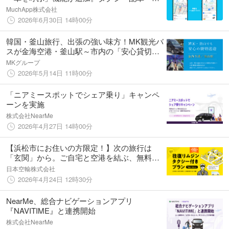
港送迎サービスを7月より順次開始
MuchApp株式会社
2026年6月30日 14時00分
韓国・釜山旅行、出張の強い味方！MK観光バ
スが金海空港・釜山駅～市内の「安心貸切送
迎」予約受付をスタート
MKグループ
2026年5月14日 11時00分
「ニアミースポットでシェア乗り」キャンペ
ーンを実施
株式会社NearMe
2026年4月27日 14時00分
【浜松市にお住いの方限定！】次の旅行は
「玄関」から。ご自宅と空港を結ぶ、無料リ
ムジン送迎付きツアー「らく旅」好評につき
日本空輸株式会社
期間延長♪
2026年4月24日 12時30分
NearMe、総合ナビゲーションアプリ
『NAVITIME』と連携開始
株式会社NearMe