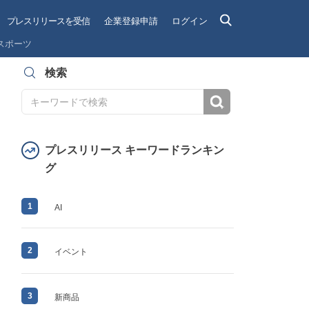
プレスリリースを受信
企業登録申請
ログイン
スポーツ
検索
検索
プレスリリース キーワードランキン
グ
1
AI
2
イベント
3
新商品