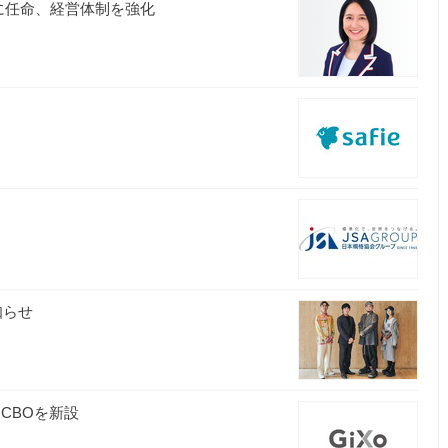
に任命、経営体制を強化
知らせ
けCBOを新設