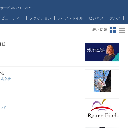
ビスのPR TIMES
ビューティー
ファッション
ライフスタイル
ビジネス
グルメ
表示切替
就任
強化
on株式会社
インド