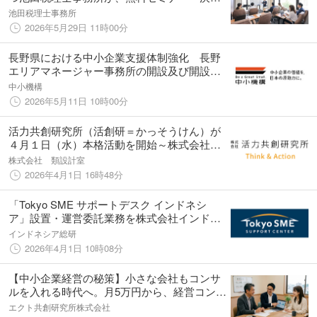
書の活かし方」を6月19日に開催
池田税理士事務所
2026年5月29日 11時00分
長野県における中小企業支援体制強化 長野
エリアマネージャー事務所の開設及び開設記
念セミナーの開催について
中小機構
2026年5月11日 10時00分
活力共創研究所（活創研＝かっそうけん）が
４月１日（水）本格活動を開始～株式会社類
設計室を母体に設立。社会期待の深層を掴
株式会社 類設計室
み、事業につなぐことで、活力を生み出す
2026年4月1日 16時48分
「アクトタンク」として活動していきます～
「Tokyo SME サポートデスク インドネシ
ア」設置・運営委託業務を株式会社インドネ
シア総合研究所が継続受託
インドネシア総研
2026年4月1日 10時08分
【中小企業経営の秘策】小さな会社もコンサ
ルを入れる時代へ。月5万円から、経営コンサ
ルの国家資格者による画期的なサービスが登
エクト共創研究所株式会社