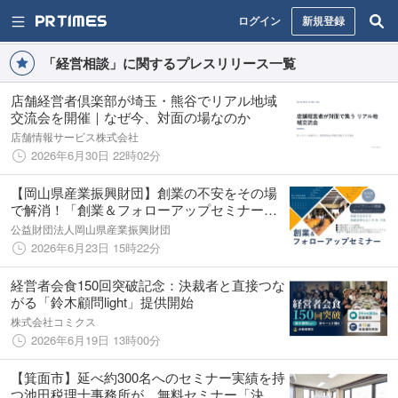
ログイン
新規登録
「経営相談」に関するプレスリリース一覧
店舗経営者倶楽部が埼玉・熊谷でリアル地域
交流会を開催｜なぜ今、対面の場なのか
店舗情報サービス株式会社
2026年6月30日 22時02分
【岡山県産業振興財団】創業の不安をその場
で解消！「創業＆フォローアップセミナー」
を7月4日に開催
公益財団法人岡山県産業振興財団
2026年6月23日 15時22分
経営者会食150回突破記念：決裁者と直接つな
がる「鈴木顧問light」提供開始
株式会社コミクス
2026年6月19日 13時00分
【箕面市】延べ約300名へのセミナー実績を持
つ池田税理士事務所が、無料セミナー「決算