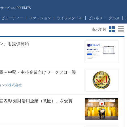
ビスのPR TIMES
ビューティー
ファッション
ライフスタイル
ビジネス
グルメ
表示切替
ン」を提供開始
位を獲得～中堅・中小企業向けワークフロー導
ョンズ株式会社
官表彰 知財活用企業（意匠）」を受賞