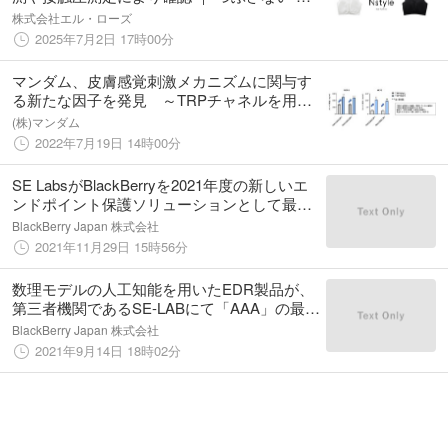
ストフラットインナー「Nstyle」
株式会社エル・ローズ
2025年7月2日 17時00分
マンダム、皮膚感覚刺激メカニズムに関与す
る新たな因子を発見 ～TRPチャネルを用い
た客観的な感覚刺激評価が、より生体に近い
(株)マンダム
状態で可能に～
2022年7月19日 14時00分
SE LabsがBlackBerryを2021年度の新しいエ
ンドポイント保護ソリューションとして最高
位にランク
BlackBerry Japan 株式会社
2021年11月29日 15時56分
数理モデルの人工知能を用いたEDR製品が、
第三者機関であるSE-LABにて「AAA」の最高
評価を獲得しました。
BlackBerry Japan 株式会社
2021年9月14日 18時02分