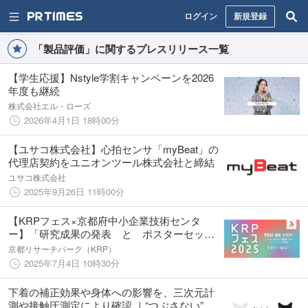
ログイン
新規登録
「製品評価」に関するプレスリリース一覧
【学生応援】Nstyle学割キャンペーンを2026
年度も継続
株式会社エル・ローズ
2026年4月1日 18時00分
【ユサコ株式会社】心拍センサ「myBeat」の
代理店契約をユニオンツール株式会社と締結
ユサコ株式会社
2025年9月26日 11時00分
【KRPフェス×京都府中小企業技術センタ
ー】「研究成果の発表 と ポスターセッシ
ョン in KRPフェス2025」開催
京都リサーチパーク（KRP）
2025年7月4日 10時30分
下着の補正効果や身体への影響を、三次元計
測や接触圧測定により確認 ｜“つぶさない”バ